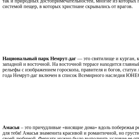
так и природных достопримечательностей, многие из которых
системой пещер, в которых христиане скрывались от врагов.
Национальный парк Немрут-даг
— это святилище и курган, 
западной и восточной. На восточной террасе находится главный 
рельефы с изображением гороскопа, правителя и богов, стату
года Немрут-даг включен в список Всемирного наследия ЮН
Амасья
– это причудливые «висящие дома» вдоль побережья ре
для тебя! Амасья знаменита красивой и романтичной, но грус
своей любимой, Ферхату нужно было выполнить условие ее отца