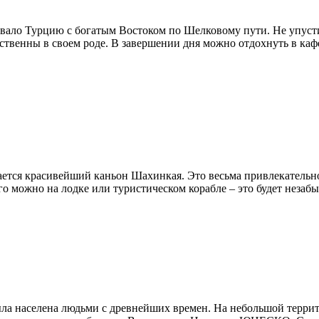
ывало Турцию с богатым Востоком по Шелковому пути. Не упуст
твенны в своем роде. В завершении дня можно отдохнуть в кафе 
ется красивейший каньон Шахинкая. Это весьма привлекательно
его можно на лодке или туристическом корабле – это будет незаб
ыла населена людьми с древнейших времен. На небольшой терри