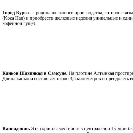
Город
Бурса
— родина шелкового производства, которое связ
(Koza Han) и приобрести шелковые изделия уникальные и единс
кофейной гуще!
Каньон Шахинкая в Самсуне.
На плотине Алтынкая простира
Длина каньона составляет около 3,5 километров и преодолеть 
Каппадокия.
Эта гористая местность в центральной Турции б