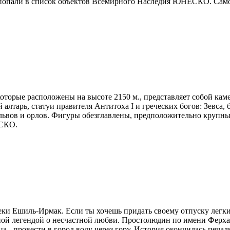
 попали в список объектов Всемирного Наследия ЮНЕСКО. Само
которые расположены на высоте 2150 м., представляет собой ка
алтарь, статуи правителя Антитоха I и греческих богов: Зевса, б
и львов и орлов. Фигуры обезглавлены, предположительно крупн
ЕСКО.
ки Ешиль-Ирмак. Если ты хочешь придать своему отпуску легкий
тной легендой о несчастной любви. Простолюдин по имени Ферх
 - провести в город воду через гору. История окончилась печал