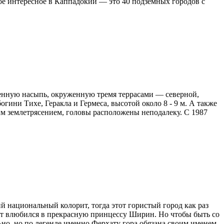
е интересное в Каппадокии — это 40 подземных городов с
менную насыпь, окруженную тремя террасами — северной,
огини Тихе, Геракла и Гермеса, высотой около 8 - 9 м. А также
ым землетрясением, головы расположены неподалеку. С 1987
 национальный колорит, тогда этот гористый город как раз
ат влюбился в прекрасную принцессу Ширин. Но чтобы быть со
ьно, но по легенде именно Ферхату гора обязана своим именем.