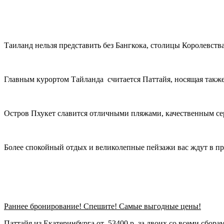
Таиланд нельзя представить без Бангкока, столицы Королевст
Главным курортом Тайланда считается Паттайя, носящая такж
Остров Пхукет славится отличными пляжами, качественным с
Более спокойный отдых и великолепные пейзажи вас ждут в пр
Раннее бронирование! Спешите! Самые выгодные цены!
Паттайя из Екатеринбурга от 53400 р. за двоих со всеми сбора