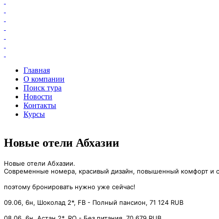
Главная
О компании
Поиск тура
Новости
Контакты
Курсы
Новые отели Абхазии
Новые отели Абхазии.⠀
Современные номера, красивый дизайн, повышенный комфорт и се
поэтому бронировать нужно уже сейчас!
⠀
09.06, 6н, Шоколад 2*, FB - Полный пансион, 71 124 RUB⠀
⠀
08.06, 6н, Астан 2*, RO - Без питания, 70 679 RUB⠀