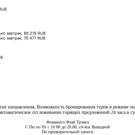
 RUB⠀
лько завтрак, 86 218 RUB⠀
ько завтрак, 76 477 RUB⠀
UB⠀
ие направления. Возможность бронирования туров в режиме онл
втоматическое отслеживание горящих предложений 24 часа в су
Фламинго Флай Трэвел
С Пн по Пт с 10.00 до 20.00, сб-вск Выходной
По предварительной записи