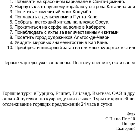
Побывать на красочном карнавале в Санта-Доминго.
Нырнуть к затонувшему кораблю у острова Каталина или
Посетить знаменитый маяк Колумба.
Поплавать с дельфинами в Пунта-Кане.
Собрать настоящий янтарь на пляжах Сосуа.
Прокатиться на серфе на волне в Кабарете.
Понаблюдать с яхты за величественными китами.
Посетить город художников Альтос-де-Чавон.
Увидеть мировых знаменитостей в Кап Кане.
Приобрести шикарный загар на пляжных курортах в стил
Первые чартеры уже заполнены. Поэтому спешите, если вас м
Горящие туры вТурцию, Египет, Тайланд, Вьетнам, ОАЭ и дру
оплатой путевки по куар коду или ссылке. Туры от крупнейши
отслеживание горящих предложений 24 часа в сутки.
Флам
С Пн по Пт с 10
По пре
Екатеринб